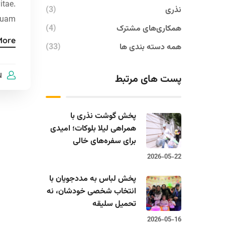
itae.
نذری
(3)
quam.
همکاری‌های مشترک
(4)
More
همه دسته بندی ها
(33)
N
پست های مرتبط
پخش گوشت نذری با
همراهی لیلا بلوکات؛ امیدی
برای سفره‌های خالی
2026-05-22
پخش لباس به مددجویان با
انتخاب شخصی خودشان، نه
تحمیل سلیقه
2026-05-16