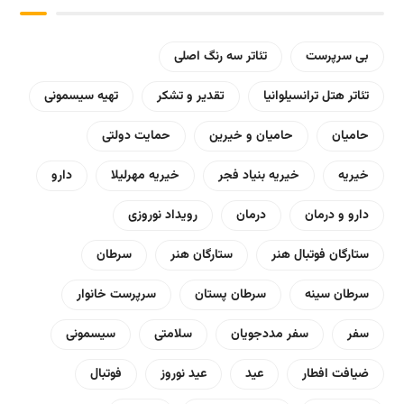
بی سرپرست
تئاتر سه رنگ اصلی
تئاتر هتل ترانسیلوانیا
تقدیر و تشکر
تهیه سیسمونی
حامیان
حامیان و خیرین
حمایت دولتی
خیریه
خیریه بنیاد فجر
خیریه مهرلیلا
دارو
دارو و درمان
درمان
رویداد نوروزی
ستارگان فوتبال هنر
ستارگان هنر
سرطان
سرطان سینه
سرطان پستان
سرپرست خانوار
سفر
سفر مددجویان
سلامتی
سیسمونی
ضیافت افطار
عید
عید نوروز
فوتبال