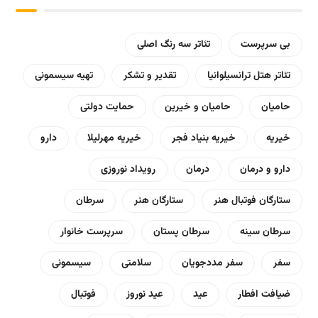
بی سرپرست
تئاتر سه رنگ اصلی
تئاتر هتل ترانسیلوانیا
تقدیر و تشکر
تهیه سیسمونی
حامیان
حامیان و خیرین
حمایت دولتی
خیریه
خیریه بنیاد فجر
خیریه مهرلیلا
دارو
دارو و درمان
درمان
رویداد نوروزی
ستارگان فوتبال هنر
ستارگان هنر
سرطان
سرطان سینه
سرطان پستان
سرپرست خانوار
سفر
سفر مددجویان
سلامتی
سیسمونی
ضیافت افطار
عید
عید نوروز
فوتبال