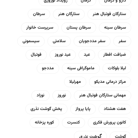
دارو و درمان
درمان
رویداد نوروزی
ستارگان فوتبال هنر
ستارگان هنر
سرطان
سرطان سینه
سرطان پستان
سرپرست خانوار
سفر
سفر مددجویان
سلامتی
سیسمونی
ضیافت افطار
عید
عید نوروز
فوتبال
لیلا بلوکات
ماموگرافی سینه
مددجو
مرکز درمانی مدیکو
مهرلیلا
مهمانی ستارگان فوتبال هنر
نوروز
نوزاد
هفت هشتاد
پایا پرواز
پخش گوشت نذری
کانون پرورش فکری
کنسرت
کوره پزخانه
گوشت
گوشت نذری