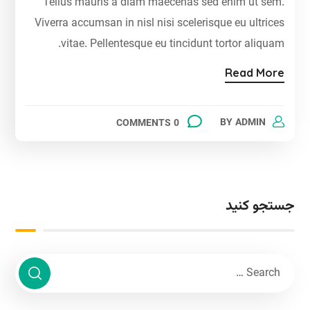
Tellus mauris a diam maecenas sed enim ut sem.
Viverra accumsan in nisl nisi scelerisque eu ultrices
vitae. Pellentesque eu tincidunt tortor aliquam.
Read More
BY
ADMIN
0 COMMENTS
جستجو کنید