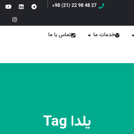
27 48 98 22 (21) 98+
خدمات ما
تماس با ما
یلدا Tag