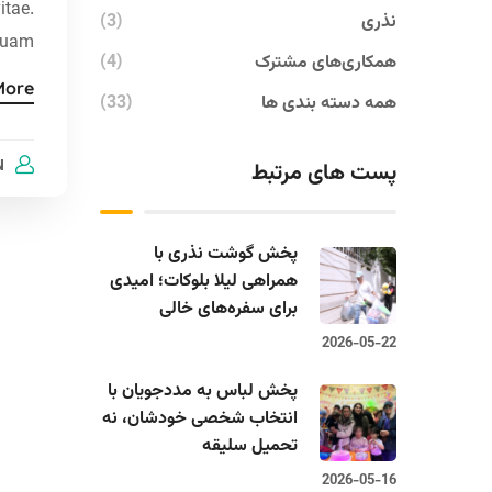
itae.
نذری
(3)
quam.
همکاری‌های مشترک
(4)
More
همه دسته بندی ها
(33)
N
پست های مرتبط
پخش گوشت نذری با
همراهی لیلا بلوکات؛ امیدی
برای سفره‌های خالی
2026-05-22
پخش لباس به مددجویان با
انتخاب شخصی خودشان، نه
تحمیل سلیقه
2026-05-16