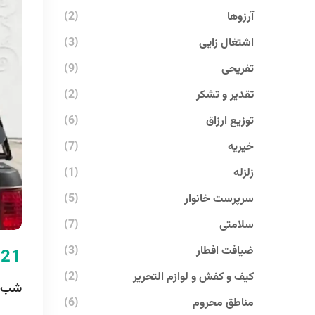
آرزوها
(2)
اشتغال زایی
(3)
تفریحی
(9)
تقدیر و تشکر
(2)
توزیع ارزاق
(6)
خیریه
(7)
زلزله
(1)
سرپرست خانوار
(5)
سلامتی
(7)
ضیافت افطار
(3)
-21
کیف و کفش و لوازم التحریر
(2)
شب یلد
مناطق محروم
(6)