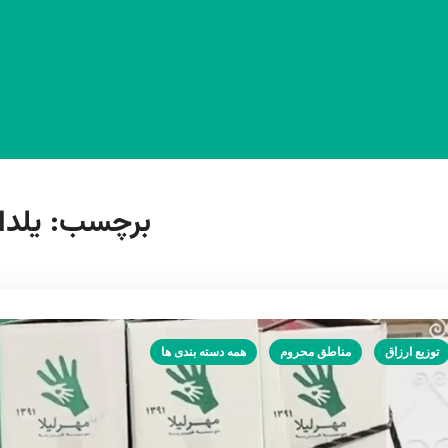
برچسب:
یلدا
توزیع ارزاق
مناطق محروم
همه دسته بندی ها