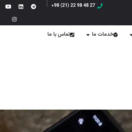
27 48 98 22 (21) 98+
خدمات ما
تماس با ما
مددجوی همدانی