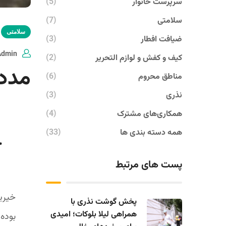
سرپرست خانوار
(5)
سلامتی
(7)
سلامتی
ضیافت افطار
(3)
Admin
کیف و کفش و لوازم التحریر
(2)
مدد
مناطق محروم
(6)
نذری
(3)
همکاری‌های مشترک
(4)
همه دسته بندی ها
(33)
ح
پست های مرتبط
خیریه
پخش گوشت نذری با
همراهی لیلا بلوکات؛ امیدی
بوده 