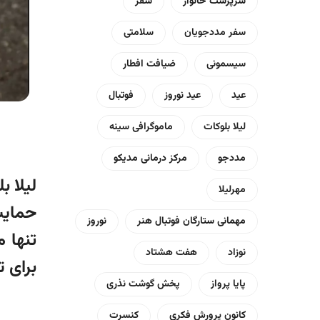
سرپرست خانوار
سفر
سفر مددجویان
سلامتی
سیسمونی
ضیافت افطار
عید
عید نوروز
فوتبال
لیلا بلوکات
ماموگرافی سینه
مددجو
مرکز درمانی مدیکو
لیلا ب
مهرلیلا
حمایت
مهمانی ستارگان فوتبال هنر
نوروز
تنها م
نوزاد
هفت هشتاد
برای 
پایا پرواز
پخش گوشت نذری
کانون پرورش فکری
کنسرت