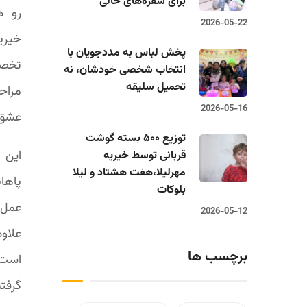
برای سفره‌های خالی
رو ه
2026-05-22
خیری
پخش لباس به مددجویان با
تخصص
انتخاب شخصی خودشان، نه
تحمیل سلیقه
مراحل
2026-05-16
عشق و
توزیع ۵۰۰ بسته گوشت
این 
قربانی توسط خیریه
مهرلیلا،‌هفت هشتاد و لیلا
پاها
بلوکات
عمل 
2026-05-12
علاو
برچسب ها
است.
گرفت