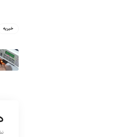
خیریه
د
نش