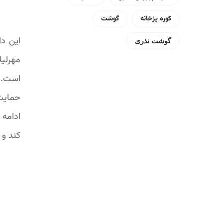
کوره پزخانه
گوشت
این دا
گوشت نذری
مهرلی
است. خ
حمایت
ادامه 
کند و ا