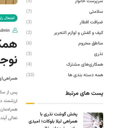
سرپرست خانوار
(5)
سلامتی
(7)
اشتغال زای
ضیافت افطار
(3)
Admin
کیف و کفش و لوازم التحریر
(2)
همکا
مناطق محروم
(6)
نذری
(3)
نوجو
همکاری‌های مشترک
(4)
همه دسته بندی ها
(33)
همراهی‌ای
پست های مرتبط
پس از سال‌
ارزشمند در
همراه‌مان
پخش گوشت نذری با
تعالی آیند
همراهی لیلا بلوکات؛ امیدی