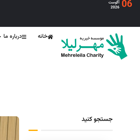
06
آگوست
2026
خانه
درباره ما
همکاری مهرلیلا 
جستجو کنید