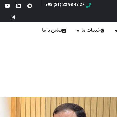
27 48 98 22 (21) 98+
خدمات ما
تماس با ما
و کانون پرورش فکری کود