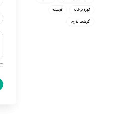
کوره پزخانه
گوشت
گوشت نذری