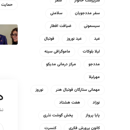
سرپرست خانوار
سفر
حمایت د
سفر مددجویان
سلامتی
سیسمونی
ضیافت افطار
عید
عید نوروز
فوتبال
لیلا بلوکات
ماموگرافی سینه
مددجو
مرکز درمانی مدیکو
مهرلیلا
مهمانی ستارگان فوتبال هنر
نوروز
د
نوزاد
هفت هشتاد
نش
پایا پرواز
پخش گوشت نذری
کانون پرورش فکری
کنسرت