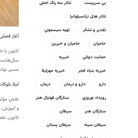
بی سرپرست
تئاتر سه رنگ اصلی
تئاتر هتل ترانسیلوانیا
تقدیر و تشکر
تهیه سیسمونی
آغاز فصلی 
حامیان
حامیان و خیرین
اکنون با خ
حمایت دولتی
خیریه
سال‌هاست ب
مسیر توانم
خیریه بنیاد فجر
خیریه مهرلیلا
لیلا بلوک
دارو
دارو و درمان
درمان
رویداد نوروزی
ستارگان فوتبال هنر
نقش مؤثر
و آموزش، ه
ستارگان هنر
سرطان
کانون، نق
سرطان سینه
سرطان پستان